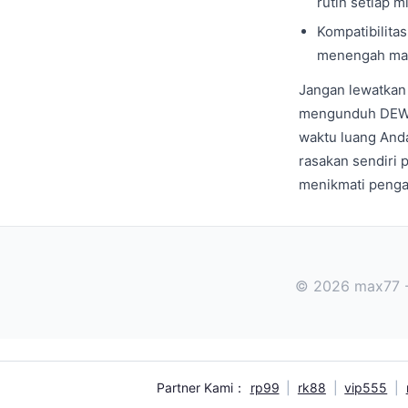
rutin setiap m
Kompatibilita
menengah mau
Jangan lewatkan
mengunduh DEWA
waktu luang Anda
rasakan sendiri 
menikmati pengal
© 2026 max77 - 
Partner Kami：
rp99
|
rk88
|
vip555
|