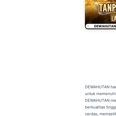
DEWAHUTAN hadir 
untuk memenuhi 
DEWAHUTAN mena
berkualitas tingg
cerdas, memasti