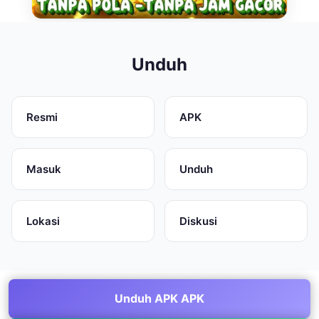
Unduh
Resmi
APK
Masuk
Unduh
Lokasi
Diskusi
Unduh APK APK