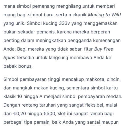
mana simbol pemenang menghilang untuk memberi
ruang bagi simbol baru, serta mekanik
Moving to Wild
yang unik. Simbol kucing 333v yang menggemaskan
bukan sekadar pemanis, karena mereka berperan
penting dalam meningkatkan pengganda kemenangan
Anda. Bagi mereka yang tidak sabar, fitur
Buy Free
Spins
tersedia untuk langsung membawa Anda ke
babak bonus.
Simbol pembayaran tinggi mencakup mahkota, cincin,
dan mangkuk makan kucing, sementara simbol kartu
klasik 10 hingga A menjadi simbol pembayaran rendah.
Dengan rentang taruhan yang sangat fleksibel, mulai
dari €0,20 hingga €500, slot ini sangat ramah bagi
berbagai tipe pemain, baik Anda yang santai maupun