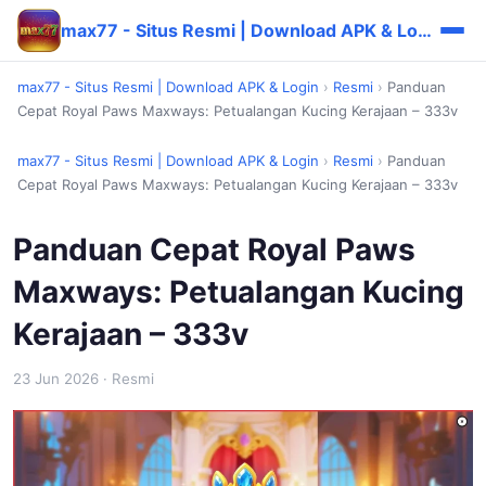
max77 - Situs Resmi | Download APK & Login
max77 - Situs Resmi | Download APK & Login
›
Resmi
›
Panduan
Cepat Royal Paws Maxways: Petualangan Kucing Kerajaan – 333v
max77 - Situs Resmi | Download APK & Login
›
Resmi
›
Panduan
Cepat Royal Paws Maxways: Petualangan Kucing Kerajaan – 333v
Panduan Cepat Royal Paws
Maxways: Petualangan Kucing
Kerajaan – 333v
23 Jun 2026
· Resmi